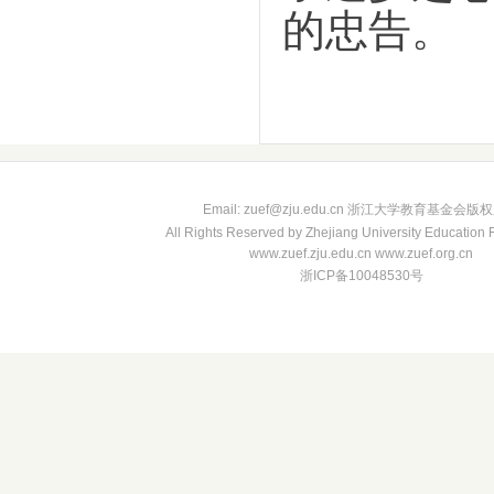
的忠告。
Email: zuef@zju.edu.cn 浙江大学教育基金会版
All Rights Reserved by Zhejiang University Education
www.zuef.zju.edu.cn www.zuef.org.cn
浙ICP备10048530号