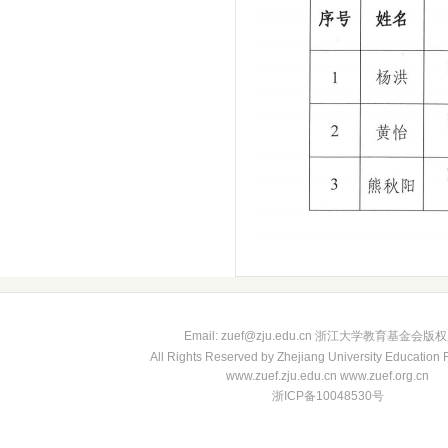
Email: zuef@zju.edu.cn 浙江大学教育基金会版
All Rights Reserved by Zhejiang University Education
www.zuef.zju.edu.cn www.zuef.org.cn
浙ICP备10048530号