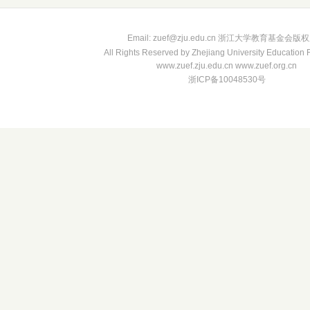
Email: zuef@zju.edu.cn 浙江大学教育基金会版
All Rights Reserved by Zhejiang University Education
www.zuef.zju.edu.cn www.zuef.org.cn
浙ICP备10048530号