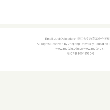
Email: zuef@zju.edu.cn 浙江大学教育基金会版
All Rights Reserved by Zhejiang University Education
www.zuef.zju.edu.cn www.zuef.org.cn
浙ICP备10048530号