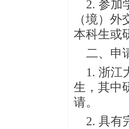
2
.
参加
（境）
外
本科生
或
二、申
1
.
浙江
生
，
其中
请。
2.
具有