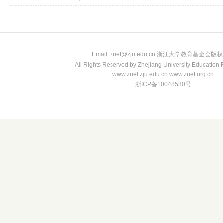
Email: zuef@zju.edu.cn 浙江大学教育基金会版
All Rights Reserved by Zhejiang University Education
www.zuef.zju.edu.cn www.zuef.org.cn
浙ICP备10048530号