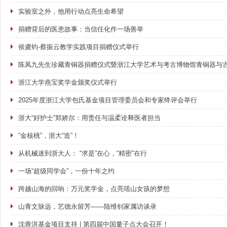
实验室之外，他用行动点亮生命希望
捐赠背后的医患故事：当信任化作一场善举
侯虞钧-蔡振云教学实践项目捐赠仪式举行
陈凤九先生珍藏青铜器捐赠仪式暨浙江大学艺术与考古博物馆青铜器与
浙江大学燕宝奖学金颁奖仪式举行
2025年度浙江大学包氏基金项目管理委员会和专家终评会举行
浙大“好护士”郑娇尔：用责任与温柔诠释医者担当
“金核桃”，浙大“造”！
从机械迷到浙大人： “求是”在心，“精密”在行
一场“超级同学会”，一份十年之约
跨越山海的回响：万元奖学金，点亮瑶山女孩的梦想
山青文脉远，艺德永留芳——陆维钊家属访谈录
沈善洪基金项目支持 | 第四届中国量子点大会召开！