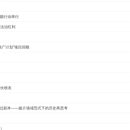
益护眼行动举行
到法治红利
及推广计划”项目回顾
根伙校友
环
胜过剧本——媒介场域范式下的历史再思考
下）