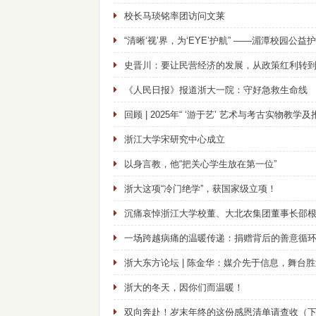
校长马琰铭率团访问文莱
“清晰‘视’界，为‘EYE’护航” ——湄潭校园公
史晋川：要让民营经济的发展，从政策红利转
《人民日报》报道浙大一院：守好急救生命线
回顾 | 2025年“ ‘游于艺’ 艺术与考古实物教学
浙江大学宋研究中心成立
以身言教，他“把关心学生放在第一位”
浙大这项“冷门绝学”，获国家级立项！
沉痛哀悼浙江大学校董、大北农集团董事长邵
一场跨越病痛的温暖传递：捐赠背后的善意循
浙大东方论坛 | 陈金华：媒介先于信息，舞台
浙大的冬天，因你们而温暖！
双向奔赴！岁末年终的这份感恩清单请查收（