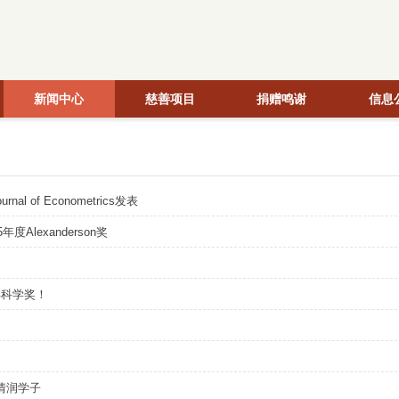
新闻中心
慈善项目
捐赠鸣谢
信息
of Econometrics发表
lexanderson奖
年科学奖！
，情润学子