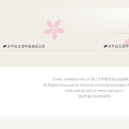
永平自立贷学金催还公告
永平自立贷学
Email: zuef@zju.edu.cn 浙江大学教育基金会版
All Rights Reserved by Zhejiang University Education
www.zuef.zju.edu.cn www.zuef.org.cn
浙ICP备10048530号