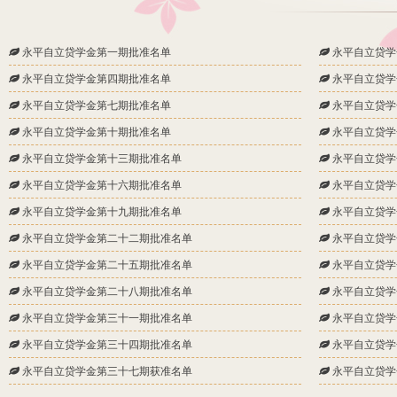
永平自立贷学金第一期批准名单
永平自立贷学
永平自立贷学金第四期批准名单
永平自立贷学
永平自立贷学金第七期批准名单
永平自立贷学
永平自立贷学金第十期批准名单
永平自立贷学
永平自立贷学金第十三期批准名单
永平自立贷学
永平自立贷学金第十六期批准名单
永平自立贷学
永平自立贷学金第十九期批准名单
永平自立贷学
永平自立贷学金第二十二期批准名单
永平自立贷学
永平自立贷学金第二十五期批准名单
永平自立贷学
永平自立贷学金第二十八期批准名单
永平自立贷学
永平自立贷学金第三十一期批准名单
永平自立贷学
永平自立贷学金第三十四期批准名单
永平自立贷学
永平自立贷学金第三十七期获准名单
永平自立贷学