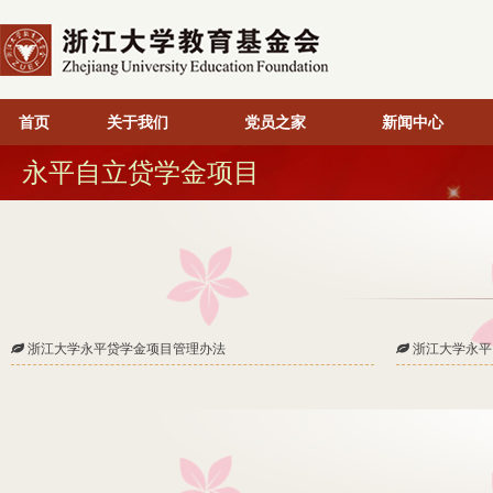
首页
关于我们
党员之家
新闻中心
永平自立贷学金项目
浙江大学永平贷学金项目管理办法
浙江大学永平